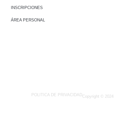
INSCRIPCIONES
ÁREA PERSONAL
COMITÉS
Comite de Honor
Comite Organizador
Comite Cientifico
POLITICA DE PRIVACIDAD
Copyright © 2024