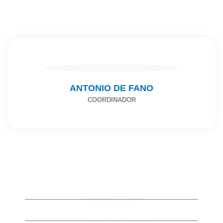
ANTONIO DE FANO
COORDINADOR
SYMPOSIUM SPEAKERS
Antonio De Fano
Tal Dotan Ben-Soussan