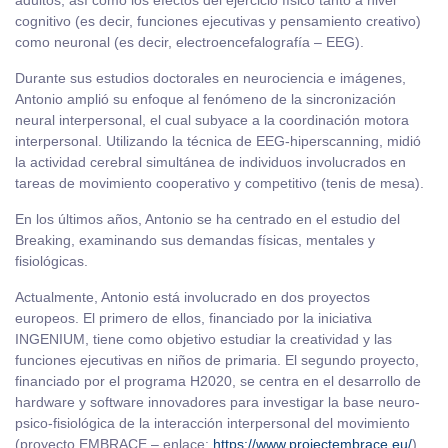
adultos, así como los efectos del ejercicio físico tanto a nivel
cognitivo (es decir, funciones ejecutivas y pensamiento creativo)
como neuronal (es decir, electroencefalografía – EEG).
Durante sus estudios doctorales en neurociencia e imágenes,
Antonio amplió su enfoque al fenómeno de la sincronización
neural interpersonal, el cual subyace a la coordinación motora
interpersonal. Utilizando la técnica de EEG-hiperscanning, midió
la actividad cerebral simultánea de individuos involucrados en
tareas de movimiento cooperativo y competitivo (tenis de mesa).
En los últimos años, Antonio se ha centrado en el estudio del
Breaking, examinando sus demandas físicas, mentales y
fisiológicas.
Actualmente, Antonio está involucrado en dos proyectos
europeos. El primero de ellos, financiado por la iniciativa
INGENIUM, tiene como objetivo estudiar la creatividad y las
funciones ejecutivas en niños de primaria. El segundo proyecto,
financiado por el programa H2020, se centra en el desarrollo de
hardware y software innovadores para investigar la base neuro-
psico-fisiológica de la interacción interpersonal del movimiento
(proyecto EMBRACE – enlace:
https://www.projectembrace.eu/
).