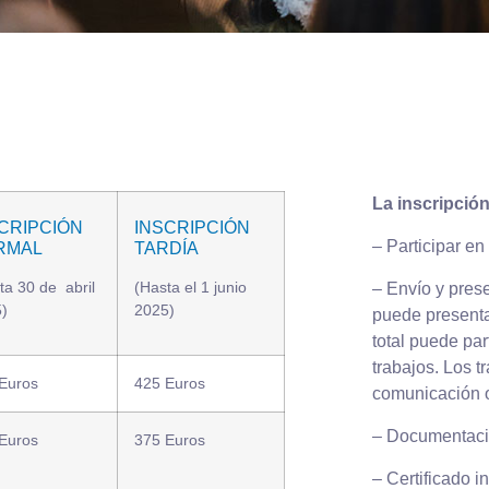
La inscripció
CRIPCIÓN
INSCRIPCIÓN
– Participar en
RMAL
TARDÍA
ta 30 de abril
(Hasta el 1 junio
– Envío y pres
)
2025)
puede presenta
total puede pa
trabajos. Los t
Euros
425 Euros
comunicación o
– Documentació
Euros
375 Euros
– Certificado i