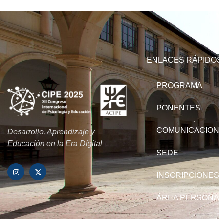
ENLACES RÁPIDO
PROGRAMA
PONENTES
COMUNICACIO
Desarrollo, Aprendizaje y
Educación en la Era Digital
SEDE
INSCRIPCIONES
ÁREA PERSONA