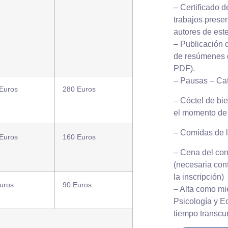
– Certificado 
trabajos presen
autores de este
– Publicación d
de resúmenes 
PDF).
– Pausas – Ca
Euros
280 Euros
– Cóctel de bi
el momento de f
– Comidas de lo
Euros
160 Euros
– Cena del con
(necesaria con
la inscripción)
uros
90 Euros
– Alta como mi
Psicología y E
tiempo transcur