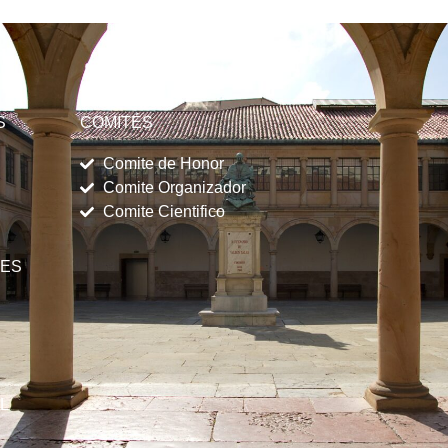
S
COMITÉS
Comite de Honor
Comite Organizador
Comite Cientifico
NES
L