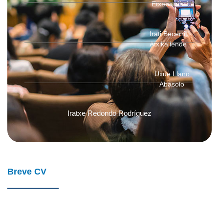
Etxebarria
Irati Becerril
Atxikallende
Uxue Llano
Abasolo
Iratxe Redondo Rodríguez
Breve CV