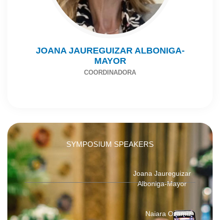
JOANA JAUREGUIZAR ALBONIGA-
MAYOR
COORDINADORA
SYMPOSIUM SPEAKERS
Joana Jaureguizar
Alboniga-Mayor
Naiara Ozamiz