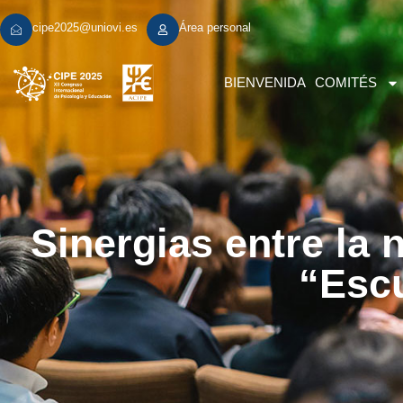
cipe2025@uniovi.es
Área personal
BIENVENIDA
COMITÉS
Sinergias entre la
“Escu