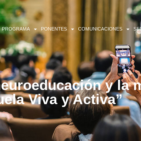
PROGRAMA
PONENTES
COMUNICACIONES
SE
 neuroeducación y la 
ela Viva y Activa”