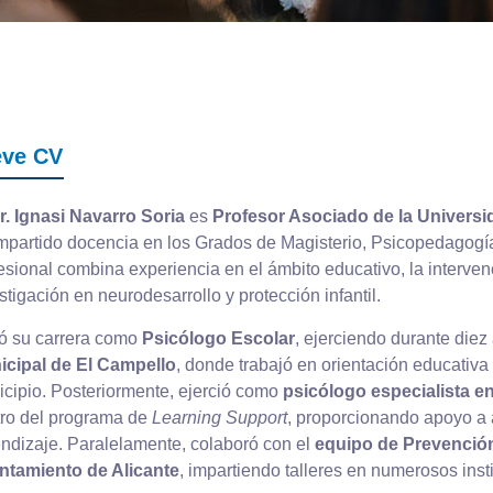
eve CV
r. Ignasi Navarro Soria
es
Profesor Asociado de la Universi
mpartido docencia en los Grados de Magisterio, Psicopedagogía 
esional combina experiencia en el ámbito educativo, la interve
stigación en neurodesarrollo y protección infantil.
ió su carrera como
Psicólogo Escolar
, ejerciendo durante diez
icipal de El Campello
, donde trabajó en orientación educativa
cipio. Posteriormente, ejerció como
psicólogo especialista e
ro del programa de
Learning Support
, proporcionando apoyo a 
ndizaje. Paralelamente, colaboró con el
equipo de Prevenció
ntamiento de Alicante
, impartiendo talleres en numerosos insti