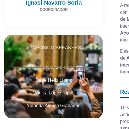
Ignasi Navarro Soria
A ra
COORDINADOR
con
de 
inte
Acog
inic
SYMPOSIUM SPEAKERS
Desd
de A
int
Ignasi Navarro Soria
form
Jorge Heliz Llopis
Re
Mónica López Ripoll
Yolanda Alonso Granados
This
Sch
proc
aspe