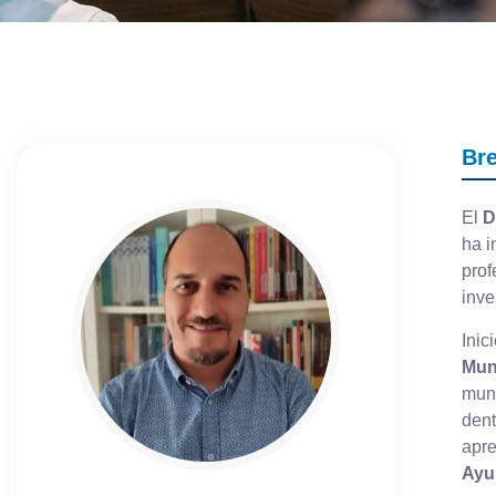
Br
El
D
ha i
prof
inve
Inic
Mun
muni
dent
apre
Ayu