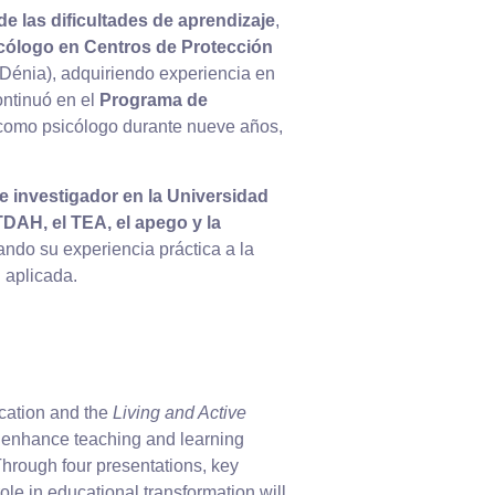
 de las dificultades de aprendizaje
,
cólogo en Centros de Protección
” (Dénia), adquiriendo experiencia en
ontinuó en el
Programa de
 como psicólogo durante nueve años,
 investigador en la Universidad
TDAH, el TEA, el apego y la
tando su experiencia práctica a la
n aplicada.
cation and the
Living and Active
enhance teaching and learning
hrough four presentations, key
ole in educational transformation will