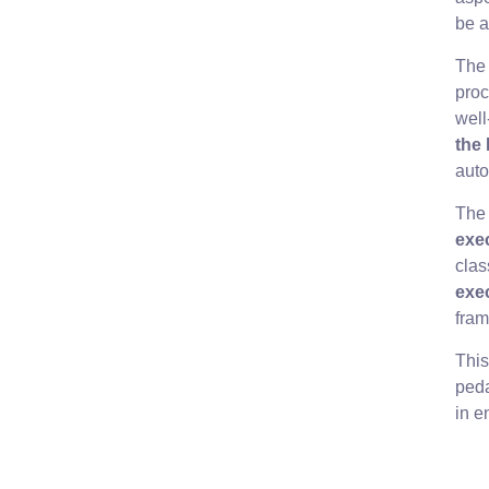
be 
The 
proc
well
the
auto
The 
exe
clas
exe
fram
This
peda
in e