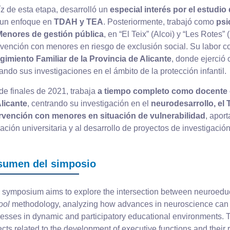
íz de esta etapa, desarrolló un
especial interés por el estudio
 un enfoque en
TDAH y TEA
. Posteriormente, trabajó como
psi
Menores de gestión pública
, en “El Teix” (Alcoi) y “Les Rotes
rvención con menores en riesgo de exclusión social. Su labor c
imiento Familiar de la Provincia de Alicante
, donde ejerció
iando sus investigaciones en el ámbito de la protección infantil.
e finales de 2021, trabaja
a tiempo completo como docente e
licante
, centrando su investigación en el
neurodesarrollo, el 
ervención con menores en situación de vulnerabilidad
, apor
ación universitaria y al desarrollo de proyectos de investigació
sumen del simposio
 symposium aims to explore the intersection between neuroedu
ool
methodology, analyzing how advances in neuroscience can 
esses in dynamic and participatory educational environments. T
cts related to the development of executive functions and their r