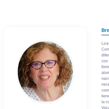
Br
Lice
Com
dife
con 
form
alum
naci
nece
coor
tien
la c
Voca