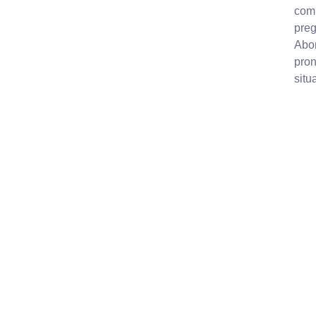
com
preg
Abor
pron
situ
ENLACES RÁPIDO
PROGRAMA
PONENTES