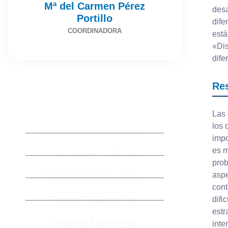
Mª del Carmen Pérez
desa
Portillo
dife
COORDINADORA
está
«Dis
dife
Re
SYMPOSIUM SPEAKERS
Las 
los 
Mª del Carmen Pérez Portillo
impo
es m
Sally Ramos Fernández
prob
aspe
Natalia Suárez Fernández
cont
difi
Estrella Fernández Alba
estr
Yonathan Blanco Arias
inte